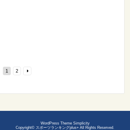
1
2
WordPress Theme
Simplicity
Copyright©
スポーツランキングplus+
All Rights Reserved.