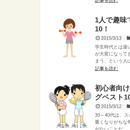
記事を読む
1人で趣味
10！
2015/3/13
学生時代とは違
が大変になって
まう、という人は.
記事を読む
初心者向
グベスト1
2015/3/12
30～40代は
重くなりがちな
がないことだ...